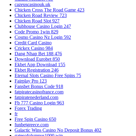
cazeuscasinouk.uk
Chicken Cross The Road Game 423
Chicken Road Review 723
Chicken Road Slot 927
Clubhouse Casino Login 247
Code Promo 1win 829
Cosmo Casino Nz Login 592
Credit Card Casino
Crickex Casino 984
Dang Nhap Bet 188 476
Download Eurobet 850
Ekbet App Download 155
Ekbet Registration 246
Eternal Slots Casino Free Spins 75
Fairplay Pro 123
Fansbet Bonus Code 918
fatpiratecasinofrance.com
fatpiratenederland.com
Fb 777 Casino Login 963
Forex Trading
fr
Free Spin Casino 650
funbetgreece.com
Galactic Wins Casino No Deposit Bonus 402
gatesofolympus1000.win