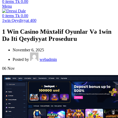
0
items
Tk
0.00
Menu
0
items
Tk
0.00
1win Qeydiyyat 400
1 Win Casino Müxtəlif Oyunlar Və 1win
Də Iti Qeydiyyat Proseduru
November 6, 2025
Posted by
webadmin
06
Nov