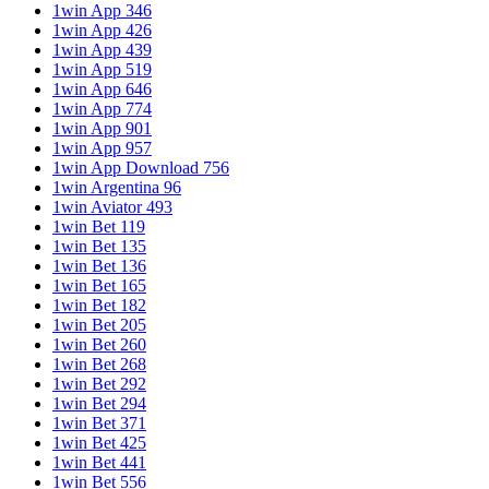
1win App 346
1win App 426
1win App 439
1win App 519
1win App 646
1win App 774
1win App 901
1win App 957
1win App Download 756
1win Argentina 96
1win Aviator 493
1win Bet 119
1win Bet 135
1win Bet 136
1win Bet 165
1win Bet 182
1win Bet 205
1win Bet 260
1win Bet 268
1win Bet 292
1win Bet 294
1win Bet 371
1win Bet 425
1win Bet 441
1win Bet 556