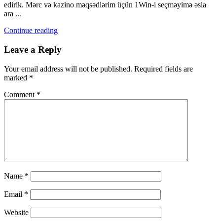
edirik. Mərc və kazino məqsədlərim üçün 1Win-i seçməyimə əsla
ara ...
Continue reading
Leave a Reply
Your email address will not be published.
Required fields are
marked
*
Comment
*
Name
*
Email
*
Website