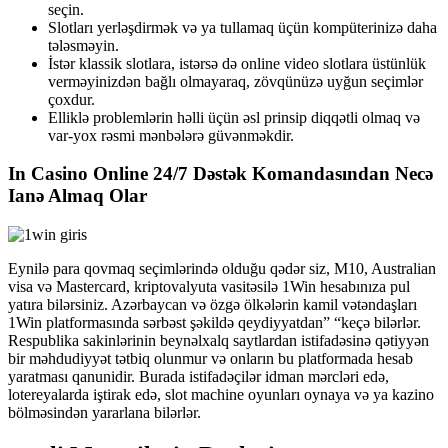
seçin.
Slotları yerləşdirmək və ya tullamaq üçün kompüterinizə daha
tələsməyin.
İstər klassik slotlara, istərsə də online video slotlara üstünlük
verməyinizdən bağlı olmayaraq, zövqünüzə uyğun seçimlər
çoxdur.
Elliklə problemlərin həlli üçün əsl prinsip diqqətli olmaq və
var-yox rəsmi mənbələrə güvənməkdir.
In Casino Online 24/7 Dəstək Komandasından Necə
Ianə Almaq Olar
Eynilə para qovmaq seçimlərində olduğu qədər siz, M10, Australian
visa və Mastercard, kriptovalyuta vasitəsilə 1Win hesabınıza pul
yatıra bilərsiniz. Azərbaycan və özgə ölkələrin kamil vətəndaşları
1Win platformasında sərbəst şəkildə qeydiyyatdan” “keçə bilərlər.
Respublika sakinlərinin beynəlxalq saytlardan istifadəsinə qətiyyən
bir məhdudiyyət tətbiq olunmur və onların bu platformada hesab
yaratması qanunidir. Burada istifadəçilər idman mərcləri edə,
lotereyalarda iştirak edə, slot machine oyunları oynaya və ya kazino
bölməsindən yararlana bilərlər.