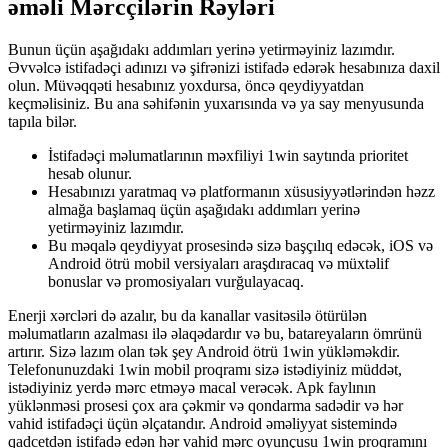
əməli Mərcçilərin Rəyləri
Bunun üçün aşağıdakı addımları yerinə yetirməyiniz lazımdır.
Əvvəlcə istifadəçi adınızı və şifrənizi istifadə edərək hesabınıza daxil
olun. Müvəqqəti hesabınız yoxdursa, öncə qeydiyyatdan
keçməlisiniz. Bu ana səhifənin yuxarısında və ya say menyusunda
tapıla bilər.
İstifadəçi məlumatlarının məxfiliyi 1win saytında prioritet
hesab olunur.
Hesabınızı yaratmaq və platformanın xüsusiyyətlərindən həzz
almağa başlamaq üçün aşağıdakı addımları yerinə
yetirməyiniz lazımdır.
Bu məqalə qeydiyyat prosesində sizə başçılıq edəcək, iOS və
Android ötrü mobil versiyaları araşdıracaq və müxtəlif
bonuslar və promosiyaları vurğulayacaq.
Enerji xərcləri də azalır, bu da kanallar vasitəsilə ötürülən
məlumatların azalması ilə əlaqədardır və bu, batareyaların ömrünü
artırır. Sizə lazım olan tək şey Android ötrü 1win yükləməkdir.
Telefonunuzdaki 1win mobil proqramı sizə istədiyiniz müddət,
istədiyiniz yerdə mərc etməyə macal verəcək. Apk faylının
yüklənməsi prosesi çox ara çəkmir və qondarma sadədir və hər
vahid istifadəçi üçün əlçatandır. Android əməliyyat sistemində
qadcetdən istifadə edən hər vahid mərc oyunçusu 1win proqramını