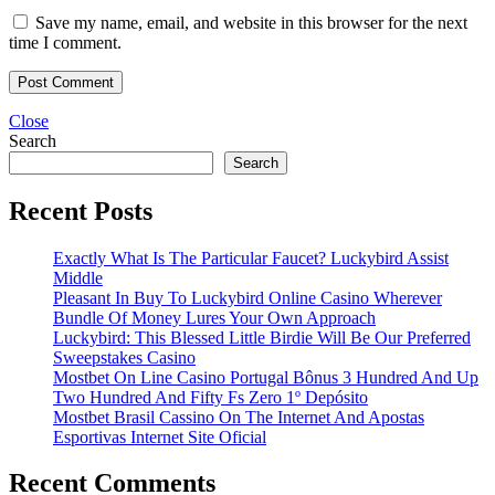
Save my name, email, and website in this browser for the next
time I comment.
Close
Search
Search
Recent Posts
Exactly What Is The Particular Faucet? Luckybird Assist
Middle
Pleasant In Buy To Luckybird Online Casino Wherever
Bundle Of Money Lures Your Own Approach
Luckybird: This Blessed Little Birdie Will Be Our Preferred
Sweepstakes Casino
Mostbet On Line Casino Portugal Bônus 3 Hundred And Up
Two Hundred And Fifty Fs Zero 1º Depósito
Mostbet Brasil Cassino On The Internet And Apostas
Esportivas Internet Site Oficial
Recent Comments