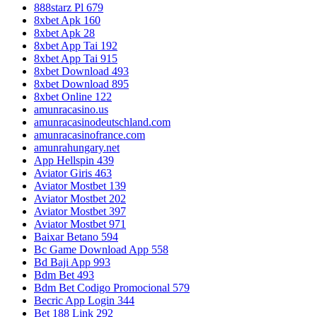
888starz Pl 679
8xbet Apk 160
8xbet Apk 28
8xbet App Tai 192
8xbet App Tai 915
8xbet Download 493
8xbet Download 895
8xbet Online 122
amunracasino.us
amunracasinodeutschland.com
amunracasinofrance.com
amunrahungary.net
App Hellspin 439
Aviator Giris 463
Aviator Mostbet 139
Aviator Mostbet 202
Aviator Mostbet 397
Aviator Mostbet 971
Baixar Betano 594
Bc Game Download App 558
Bd Baji App 993
Bdm Bet 493
Bdm Bet Codigo Promocional 579
Becric App Login 344
Bet 188 Link 292