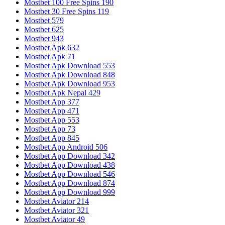
Mostbet 100 Free Spins 190
Mostbet 30 Free Spins 119
Mostbet 579
Mostbet 625
Mostbet 943
Mostbet Apk 632
Mostbet Apk 71
Mostbet Apk Download 553
Mostbet Apk Download 848
Mostbet Apk Download 953
Mostbet Apk Nepal 429
Mostbet App 377
Mostbet App 471
Mostbet App 553
Mostbet App 73
Mostbet App 845
Mostbet App Android 506
Mostbet App Download 342
Mostbet App Download 438
Mostbet App Download 546
Mostbet App Download 874
Mostbet App Download 999
Mostbet Aviator 214
Mostbet Aviator 321
Mostbet Aviator 49