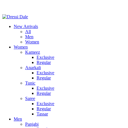
Consult Our Virtual Stylist Call/Whatsapp
+8801325681052
New Arrivals
All
Men
Women
Women
Kameez
Exclusive
Regular
Anarkali
Exclusive
Regular
Tunic
Exclusive
Regular
Saree
Exclusive
Regular
Tassar
Men
Panjabi