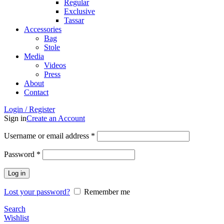
Regular
Exclusive
Tassar
Accessories
Bag
Stole
Media
Videos
Press
About
Contact
Login / Register
Sign in
Create an Account
Username or email address
*
Password
*
Log in
Lost your password?
Remember me
Search
Wishlist