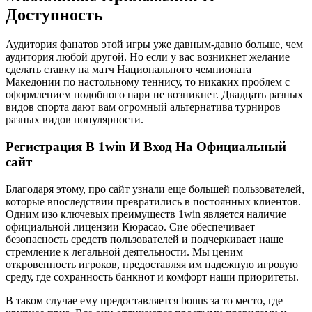
Доступность
Аудитория фанатов этой игры уже давным-давно больше, чем
аудитория любой другой. Но если у вас возникнет желание
сделать ставку на матч Национального чемпионата
Македонии по настольному теннису, то никаких проблем с
оформлением подобного пари не возникнет. Двадцать разных
видов спорта дают вам огромный альтернатива турниров
разных видов популярности.
Регистрация В 1win И Вход На Официальный
сайт
Благодаря этому, про сайт узнали еще большей пользователей,
которые впоследствии превратились в постоянных клиентов.
Одним изо ключевых преимуществ 1win является наличие
официальной лицензии Кюрасао. Сие обеспечивает
безопасность средств пользователей и подчеркивает наше
стремление к легальной деятельности. Мы ценим
откровенность игроков, предоставляя им надежную игровую
среду, где сохранность банкнот и комфорт наши приоритеты.
В таком случае ему предоставляется bonus за то место, где