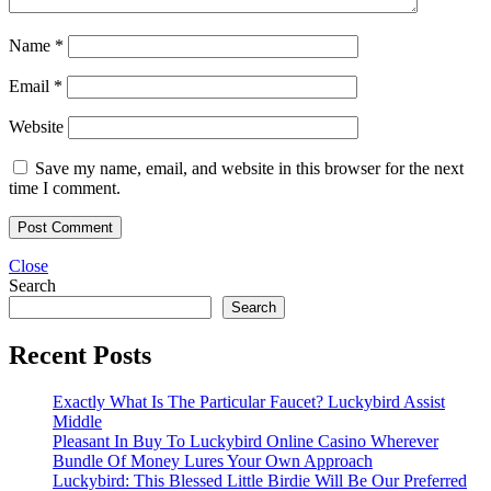
Name
*
Email
*
Website
Save my name, email, and website in this browser for the next
time I comment.
Close
Search
Search
Recent Posts
Exactly What Is The Particular Faucet? Luckybird Assist
Middle
Pleasant In Buy To Luckybird Online Casino Wherever
Bundle Of Money Lures Your Own Approach
Luckybird: This Blessed Little Birdie Will Be Our Preferred