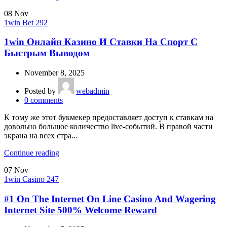
08
Nov
1win Bet 292
1win Онлайн Казино И Ставки На Спорт С
Быстрым Выводом
November 8, 2025
Posted by
webadmin
0
comments
К тому же этот букмекер предоставляет доступ к ставкам на
довольно большое количество live-событий. В правой части
экрана на всех стра...
Continue reading
07
Nov
1win Casino 247
#1 On The Internet On Line Casino And Wagering
Internet Site 500% Welcome Reward