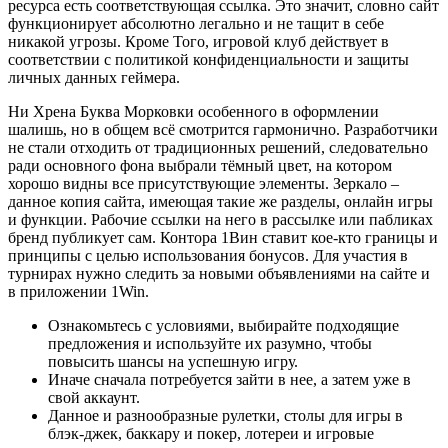
ресурса есть соответствующая ссылка. Это значит, словно сайт
функционирует абсолютно легально и не тащит в себе
никакой угрозы. Кроме Того, игровой клуб действует в
соответствии с политикой конфиденциальности и защиты
личных данных геймера.
Ни Хрена Буква Морковки особенного в оформлении
шалишь, но в общем всё смотрится гармонично. Разработчики
не стали отходить от традиционных решений, следовательно
ради основного фона выбрали тёмный цвет, на котором
хорошо видны все присутствующие элементы. Зеркало –
данное копия сайта, имеющая такие же разделы, онлайн игры
и функции. Рабочие ссылки на него в рассылке или пабликах
бренд публикует сам. Контора 1Ви͏н ставит кое-кто границы и
принципы с целью исполь͏зования бонусов. Для участия в
турнирах нужно следить з͏а новыми объявлениями на сайте и
в п͏ри͏ложении 1Win.
Ознакомьтесь с условиями, выбирайте подходящие
предложения и используйте их разумно, чтобы
повысить шансы на успешную игру.
Иначе сначала потребуется зайти в нее, а затем уже в
свой аккаунт.
Данное и разнообразные рулетки, столы для игры в
блэк-джек, баккару и покер, лотереи и игровые