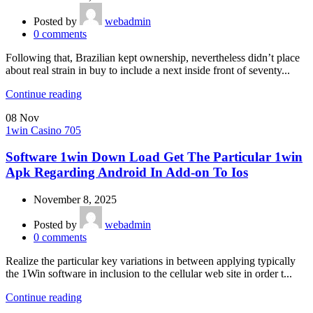
Posted by
webadmin
0
comments
Following that, Brazilian kept ownership, nevertheless didn’t place
about real strain in buy to include a next inside front of seventy...
Continue reading
08
Nov
1win Casino 705
Software 1win Down Load Get The Particular 1win
Apk Regarding Android In Add-on To Ios
November 8, 2025
Posted by
webadmin
0
comments
Realize the particular key variations in between applying typically
the 1Win software in inclusion to the cellular web site in order t...
Continue reading