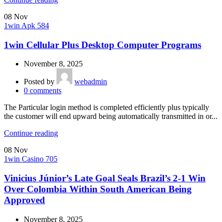
08
Nov
1win Apk 584
1win Cellular Plus Desktop Computer Programs
November 8, 2025
Posted by
webadmin
0
comments
The Particular login method is completed efficiently plus typically
the customer will end upward being automatically transmitted in or...
Continue reading
08
Nov
1win Casino 705
Vinicius Júnior’s Late Goal Seals Brazil’s 2-1 Win
Over Colombia Within South American Being
Approved
November 8, 2025