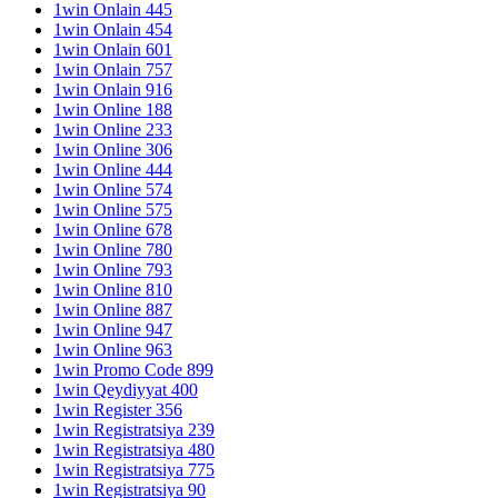
1win Onlain 445
1win Onlain 454
1win Onlain 601
1win Onlain 757
1win Onlain 916
1win Online 188
1win Online 233
1win Online 306
1win Online 444
1win Online 574
1win Online 575
1win Online 678
1win Online 780
1win Online 793
1win Online 810
1win Online 887
1win Online 947
1win Online 963
1win Promo Code 899
1win Qeydiyyat 400
1win Register 356
1win Registratsiya 239
1win Registratsiya 480
1win Registratsiya 775
1win Registratsiya 90