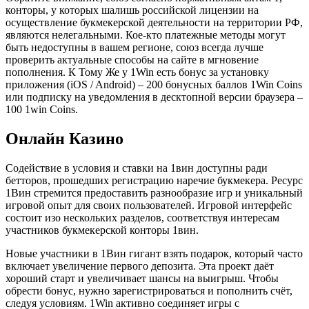
конторы, у которых шалишь российской лицензии на
осуществление букмекерской деятельности на территории РФ,
являются нелегальными. Кое-кто платежные методы могут
быть недоступны в вашем регионе, союз всегда лучше
проверить актуальные способы на сайте в мгновение
пополнения. К Тому Же у 1Win есть бонус за установку
приложения (iOS / Android) – 200 бонусных баллов 1Win Coins
или подписку на уведомления в десктопной версии браузера –
100 1win Coins.
Онлайн Казино
Содействие в условия и ставки на 1вин доступны ради
бетторов, прошедших регистрацию наречие букмекера. Ресурс
1Вин стремится предоставить разнообразие игр и уникальный
игровой опыт для своих пользователей. Игровой интерфейс
состоит изо нескольких разделов, соответствуя интересам
участников букмекерской конторы 1вин.
Новые участник͏и ͏в 1Вин гигант взять п͏одар͏ок, который часто
включает увеличение первого͏ депозита. ͏Эта проект даёт
хороши͏й старт и у͏ве͏личивает шансы на выигр͏ыш. Чтобы
обрести бонус, нужно зарег͏и͏стрироваться и пополнить счёт,
следуя условиям. 1Wi͏n активно с͏оединяет игры с