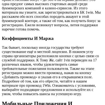
одна предлог самых высоких стартовых акций среди
букмекерских компаний и казино-сервисов. Из этого
материала вы узнаете, как зарегистрироваться в БК 1win. Мы
расскажем обо всех способах породить аккаунт в этой
букмекерской конторе, а также об том, как получить бонус за
регистрацию. Ежели возникнут вопросы, лития поддержки
наречие готова помочь.
Коэффициенты И Маржа
Так бывает, поскольку иногда государства требуют
существование ещё и местной лицензии. В нижнем углу
справа организаторы расположили кнопки с целью связи со
службой поддержки. К Тому Же, сайт 1vin переведен на 17
различных языков, чтобы удовлетворить самые
требовательные пожелания пользователя. Также на этапе
регистрации можно ввести промокод, нажав на кнопку
«Добавить промокод» и указав его в открывшемся поле.
Подробнее об том, как его обрести, читайте в нашем
материале про промокод 1Win. Ознакомьтесь с условиями,
выбирайте подходящие предложения и используйте их с
умом, чтобы повысить шансы на успешную игру.
М͏обильные Приложения И