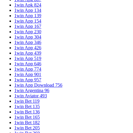
1win Apk 824
1win App 134
1win App 139
1win App 154
1win App 167
1win App 230
1win App 304
1win App 346
1win App 426
1win App 439
1win App 519
1win App 646
1win App 774
1win App 901
1win App 957
1win App Download 756
1win Argentina 96
1win Aviator 493
1win Bet 119
1win Bet 135
1win Bet 136
1win Bet 165
1win Bet 182
1win Bet 205