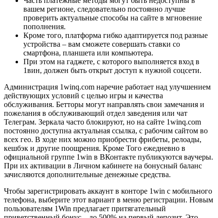
Часть платежные методы могут быть недоступны в
вашем регионе, следовательно постоянно лучше
проверить актуальные способы на сайте в мгновение
пополнения.
Кроме того, платформа гибко адаптируется под разные
устройства – вам сможете совершать ставки со
смартфона, планшета или компьютера.
При этом на гаджете, с которого выполняется вход в
1вин, должен быть открыт доступ к нужной соцсети.
Администрация 1winq.com наречие работает над улучшением
действующих условий с целью игры и качества
обслуживания. Бетторы могут направлять свои замечания и
пожелания в обслуживающий отдел заведения или чат
Телеграм. Зеркала часто блокируют, но на сайте 1winq.com
постоянно доступна актуальная ссылка, с рабочим сайтом во
всех гео. В ходе них можно приобрести фрибеты, релоады,
кешбэк и другие поощрения. Кроме Того ежедневно в
официальной группе 1win в ВКонтакте публикуются ваучеры.
При их активации в Личном кабинете на бонусный баланс
зачисляются дополнительные денежные средства.
Чтобы зарегистрировать аккаунт в конторе 1win с мобильного
телефона, выберите этот вариант в меню регистрации. Новым
пользователям 1Win предлагает притягательный
приветственный бонус – до 500% на первый депозит. Это