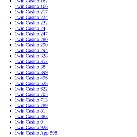
1win Casino 162
1win Casino 166
1win Casino 217
1win Casino 224
1win Casino 232
1win Casino 24
1win Casino 247
1win Casino 280
1win Casino 290
1win Casino 294
1win Casino 328
1win Casino 357
1win Casino 38
1win Casino 399
1win Casino 496
1win Casino 528
1win Casino 622
1win Casino 705
1win Casino 713
1win Casino 789
1win Casino 81
1win Casino 883
1win Casino 9
1win Casino 928
1win Casino App 598