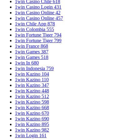
1win Casino Chile 618
1win Casino Login 431
1win Casino Online 42
1win Casino Online 457
1win Chile App 878
1win Colombia 555
1win Fortune Tiger 794
1win Fortune Tiger 799
1win France 868
1win Games 387
1win Games 518
1win In 680
1win Indonesia 759
1win Kazino 104
1win Kazino 110
1win Kazino 347
1win Kazino 448
1win Kazino 512
1win Kazino 598
1win Kazino 668
1win Kazino 670
1win Kazino 690
1win Kazino 895
1win Kazino 982
1win Login 161