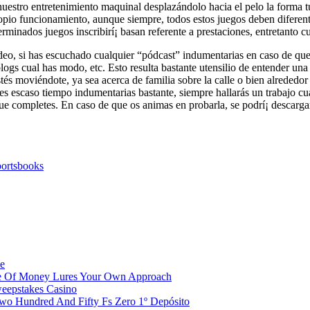
nuestro entretenimiento maquinal desplazándolo hacia el pelo la forma t
opio funcionamiento, aunque siempre, todos estos juegos deben diferen
minados juegos inscribirí¡ basan referente a prestaciones, entretanto cu
 vídeo, si has escuchado cualquier “pódcast” indumentarias en caso de qu
blogs cual has modo, etc. Esto resulta bastante utensilio de entender una
tés moviéndote, ya sea acerca de familia sobre la calle o bien alreded
es escaso tiempo indumentarias bastante, siempre hallarás un trabajo cua
 completes. En caso de que os animas en probarla, se podrí¡ descargar
portsbooks
le
le Of Money Lures Your Own Approach
weepstakes Casino
wo Hundred And Fifty Fs Zero 1º Depósito