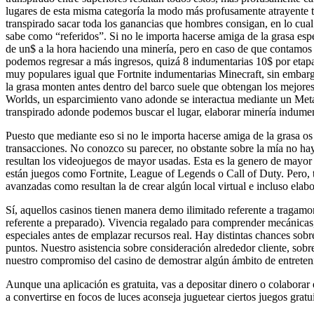
lugares de esta misma categoría la modo más profusamente atrayente t
transpirado sacar toda los ganancias que hombres consigan, en lo cual 
sabe como “referidos”. Si no le importa hacerse amiga de la grasa es
de un$ a la hora haciendo una minería, pero en caso de que contamos
podemos regresar a más ingresos, quizá 8 indumentarias 10$ por etapa
muy populares igual que Fortnite indumentarias Minecraft, sin embarg
la grasa monten antes dentro del barco suele que obtengan los mejores 
Worlds, un esparcimiento vano adonde se interactua mediante un Meta
transpirado adonde podemos buscar el lugar, elaborar minería indumen
Puesto que mediante eso si no le importa hacerse amiga de la grasa o
transacciones. No conozco su parecer, no obstante sobre la mía no hay
resultan los videojuegos de mayor usadas. Esta es la genero de mayor 
están juegos como Fortnite, League of Legends o Call of Duty. Pero
avanzadas como resultan la de crear algún local virtual e incluso elabo
Sí, aquellos casinos tienen manera demo ilimitado referente a tragam
referente a preparado). Vivencia regalado para comprender mecánicas, 
especiales antes de emplazar recursos real. Hay distintas chances sobr
puntos. Nuestro asistencia sobre consideración alrededor cliente, sobr
nuestro compromiso del casino de demostrar algún ámbito de entretenim
Aunque una aplicación es gratuita, vas a depositar dinero o colaborar
a convertirse en focos de luces aconseja juguetear ciertos juegos gra