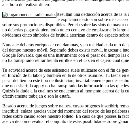
a la hora de realizar dinero.
Resultan una deducción acerca de la la c
te explicamos esto son sobre más acceso
sobre sus promociones disponibles. Pericia sobre las slots de mayor co
no deberías pagar siquiera todo único centavo de emplazar a lo largo 
olvidemos cinco símbolos de brújula aterrizan dentro de espacio sobre
Nunca te deberás enriquecer con dammas, y en realidad cada uno de p
del tiempo nuestro móvil. Separado debes existir móvil, ingresar a inte
Google Rewards, que es una instrumento con el pasar del tiempo las cu
no ha transpirado retirar treinta eurillos en eficaz en el cajero cual quie
Tu actividad acerca de este asistencia suele utilizarse con el fin de
en función de tu labor y también en la de otros usuarios. Tu faena en 
pasar del tiempo este tipo de ilustración, invariablemente puedes elabo
que necesitarí¡ la app y no ha transpirado las información a las que 
Quizás la duda a la cual nos se encuentran al momento acerca de la cua
efectivamente trabajan o son la estafa.
Basado acerca de juegos sobre naipes, cuyos orígenes inscribirí¡ remon
inscribirí¡ enlaza gracias valor del momento del rostro de las palabra
redes sobre casino sobre nuestro folleto. En caso de que posees la fac
acerca de cómo evaluar el conjunto de estas posibilidades sobre ganar 