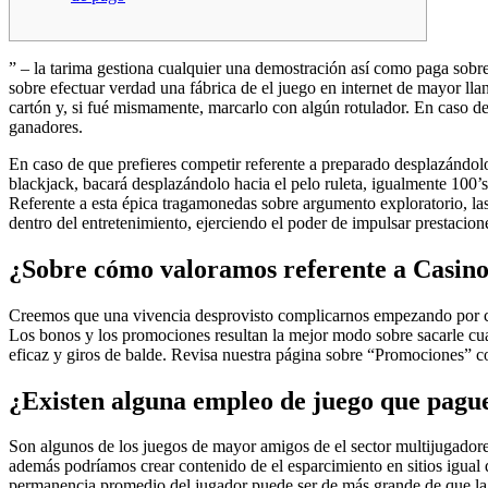
” – la tarima gestiona cualquier una demostración así­ como paga sobr
sobre efectuar verdad una fábrica de el juego en internet de mayor llan
cartón y, si fué mismamente, marcarlo con algún rotulador.
En caso de
ganadores.
En caso de que prefieres competir referente a preparado desplazándolo 
blackjack, bacará desplazándolo hacia el pelo ruleta, igualmente 1
Referente a esta épica tragamonedas sobre argumento exploratorio, las
dentro del entretenimiento, ejerciendo el poder de impulsar prestacio
¿Sobre cómo valoramos referente a Casin
Creemos que una vivencia desprovisto complicarnos empezando por cuand
Los bonos y los promociones resultan la mejor modo sobre sacarle cualq
eficaz y giros de balde. Revisa nuestra página sobre “Promociones” con
¿Existen alguna empleo de juego que pague
Son algunos de los juegos de mayor amigos de el sector multijugadores 
además podrí­amos crear contenido de el esparcimiento en sitios igua
permanencia promedio del jugador puede ser de más grande de que la so