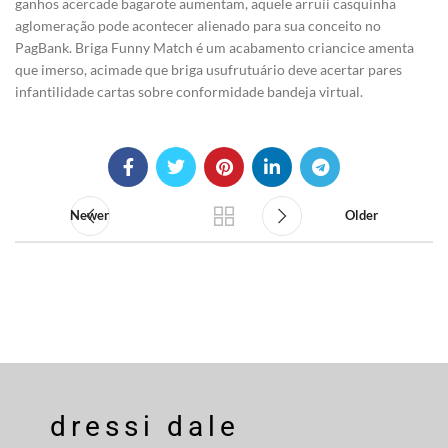
ganhos acercade bagarote aumentam, aquele arruíi casquinha
aglomeração pode acontecer alienado para sua conceito no
PagBank. Briga Funny Match é um acabamento criancice amenta
que imerso, acimade que briga usufrutuário deve acertar pares
infantilidade cartas sobre conformidade bandeja virtual.
Newer
Older
dressi dale