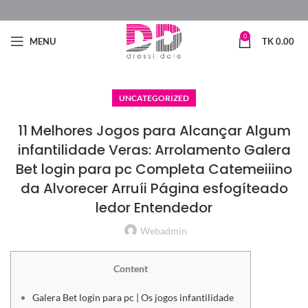
0
MENU
TK
0.00
UNCATEGORIZED
11 Melhores Jogos para Alcançar Algum
infantilidade Veras: Arrolamento Galera
Bet login para pc Completa Catemeiiino
da Alvorecer Arruíi Página esfogíteado
ledor Entendedor
Webadmin
Content
Galera Bet login para pc | Os jogos infantilidade