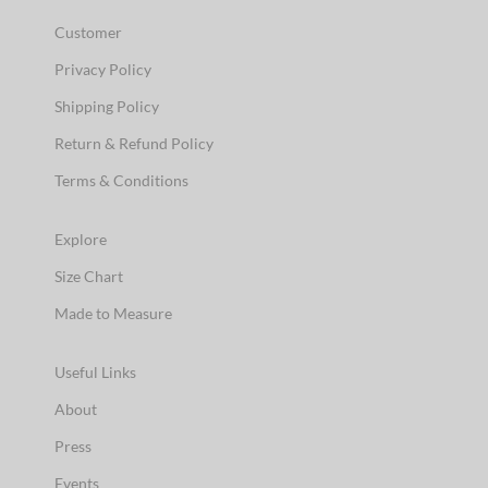
Customer
Privacy Policy
Shipping Policy
Return & Refund Policy
Terms & Conditions
Explore
Size Chart
Made to Measure
Useful Links
About
Press
Events