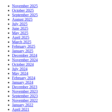
November 2025
October 2025
September 2025
August 2025
July 2025
June 2025
May 2025
April 2025
March 2025
February 2025
January 2025
December 2024
November 2024
October 2024
July 2024
May 2024
February 2024
January 2024
December 2023
November 2023
September 2023
November 2022
January 2022
April 2021