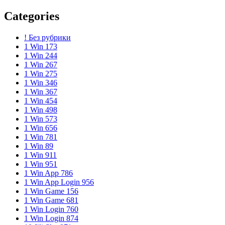
Categories
! Без рубрики
1 Win 173
1 Win 244
1 Win 267
1 Win 275
1 Win 346
1 Win 367
1 Win 454
1 Win 498
1 Win 573
1 Win 656
1 Win 781
1 Win 89
1 Win 911
1 Win 951
1 Win App 786
1 Win App Login 956
1 Win Game 156
1 Win Game 681
1 Win Login 760
1 Win Login 874