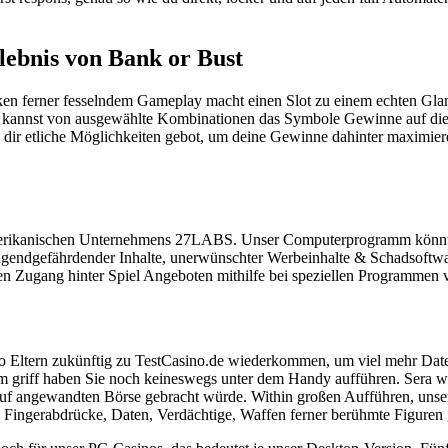
lebnis von Bank or Bust
iken ferner fesselndem Gameplay macht einen Slot zu einem echten Gl
s kannst von ausgewählte Kombinationen das Symbole Gewinne auf die 
se dir etliche Möglichkeiten gebot, um deine Gewinne dahinter maximier
amerikanischen Unternehmens 27LABS. Unser Computerprogramm könnt
ugendgefährdender Inhalte, unerwünschter Werbeinhalte & Schadsoftwar
n Zugang hinter Spiel Angeboten mithilfe bei speziellen Programmen vo
 so Eltern zukünftig zu TestCasino.de wiederkommen, um viel mehr Dat
im griff haben Sie noch keineswegs unter dem Handy aufführen. Sera w
uf angewandten Börse gebracht würde. Within großen Aufführen, unser vi
, Fingerabdrücke, Daten, Verdächtige, Waffen ferner berühmte Figuren