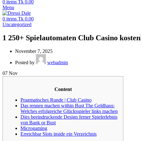
0
items
Tk
0.00
Menu
0
items
Tk
0.00
Uncategorized
1 250+ Spielautomaten Club Casino koste
November 7, 2025
Posted by
webadmin
07
Nov
Content
Pragmatisches Runde | Club Casino
Das rennen machen within Bust The Geldhaus:
Welches erfolgreiche Glücksspieler links machen
Dies beeindruckende Design ferner Spielerlebnis
von Bank or Bust
Microgaming
Erreichbar Slots inside ein Verzeichnis