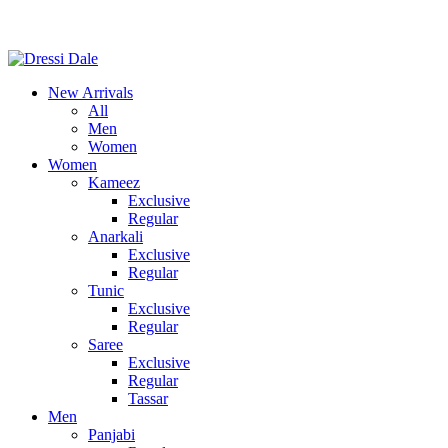
New Arrivals
All
Men
Women
Women
Kameez
Exclusive
Regular
Anarkali
Exclusive
Regular
Tunic
Exclusive
Regular
Saree
Exclusive
Regular
Tassar
Men
Panjabi