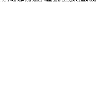
f vor zwölf jedweder Junkie wählt diese Echtgeld Casinos über