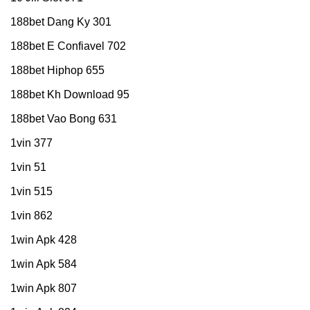
188bet Dang Ky 301
188bet E Confiavel 702
188bet Hiphop 655
188bet Kh Download 95
188bet Vao Bong 631
1vin 377
1vin 51
1vin 515
1vin 862
1win Apk 428
1win Apk 584
1win Apk 807