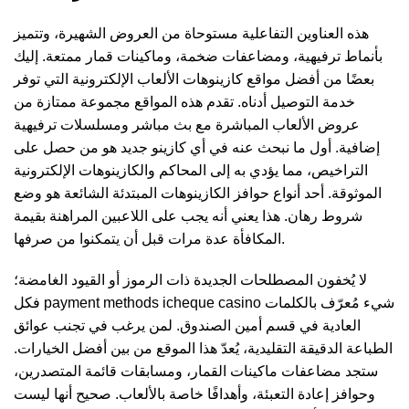
هذه العناوين التفاعلية مستوحاة من العروض الشهيرة، وتتميز
بأنماط ترفيهية، ومضاعفات ضخمة، وماكينات قمار ممتعة. إليك
بعضًا من أفضل مواقع كازينوهات الألعاب الإلكترونية التي توفر
خدمة التوصيل أدناه. تقدم هذه المواقع مجموعة ممتازة من
عروض الألعاب المباشرة مع بث مباشر ومسلسلات ترفيهية
إضافية. أول ما نبحث عنه في أي كازينو جديد هو من حصل على
التراخيص، مما يؤدي به إلى المحاكم والكازينوهات الإلكترونية
الموثوقة. أحد أنواع حوافز الكازينوهات المبتدئة الشائعة هو وضع
شروط رهان. هذا يعني أنه يجب على اللاعبين المراهنة بقيمة
المكافأة عدة مرات قبل أن يتمكنوا من صرفها.
لا يُخفون المصطلحات الجديدة ذات الرموز أو القيود الغامضة؛
فكل
payment methods icheque casino
شيء مُعرّف بالكلمات
العادية في قسم أمين الصندوق. لمن يرغب في تجنب عوائق
الطباعة الدقيقة التقليدية، يُعدّ هذا الموقع من بين أفضل الخيارات.
ستجد مضاعفات ماكينات القمار، ومسابقات قائمة المتصدرين،
وحوافز إعادة التعبئة، وأهدافًا خاصة بالألعاب. صحيح أنها ليست