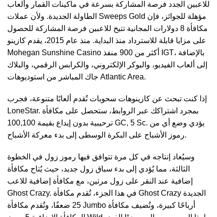
للاعبين الجدد فرصة المشاركة بسرعة في ماكينات القمار وألعاب
الطاولة الجديدة. ولأن عملات Sweeps Gold مؤهلة للجوائز، فإن
مكافأة 8 دولارات المجانية تتيح للاعبين فرصة المشاركة للحصول
على مزايا قابلة للاسترداد منذ البداية. منذ عام 2015، يقدم كازينو
Mohegan Sunshine Casino أكثر من 900 منفذ IGT، بالإضافة
إلى ألعاب الفيديو، والبوكر الإلكتروني، والكرابس الرقمي، والبلاك
جاك المباشر من استوديوهات Atlantic Area.
إذا كنت تبحث عن كازينوهات سحوبات تُقدم ألعابًا متنوعة، فجرب
LoneStar. بمجرد اشتراكك عبر الروابط، ستحصل على مكافأة
ترحيبية بدون إيداع بقيمة 100,100 GC, 5 Sc. يؤدي وضع أي من
رموز الأشباح على البكرة الوسطى إلى بدء معركة الأشباح.
وسيُعاد إنتاجه في كل مرة تتوافق فيها رموز زول في الخطوة
الثالثة، مما يُؤدي إلى بدء سباق زول جديد، حيث يُتاح مكافأة
إضافية عند النقر على زول مرتين، مع مكافأة إضافية للاعب
Ghost Crazy. في هذا الجزء، تُقدم مكافأة Ghost Crazy الجديدة
25 ضعفًا، وتُقدم مكافأة Jumbo أرباحًا كبيرة، وتُضيف مكافأة