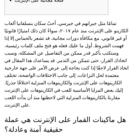
فتحة مجانية على الإنترنت
تمامًا مثل جيرانهم في جيرسي، أحبّ سكان بنسلفانيا ألعاب
الكازينو على الإنترنت منذ عام ٢٠١٧، سواءً كان ذلك امتيازًا قانونيًا
أو غير قانوني. مع مكافأة دورات مجانية، قد تشعر بالحماس إلا إذا
فهمت الشروط. أول ما عليك فعله هو فتح ملف كلمات رئيسية،
وستكتب بأكبر قدر ممكن من التفاصيل عن المشكلة، وسبب
اتخاذك القرار، حتى تتمكن من التذمر. قد يساعدك هذا المقال في
اتخاذ القرار لاحقًا إذا كنت بحاجة إلى عرض الأمر على جهة خارجية
معتمدة لحل النزاعات.
إلى جانب الاختلافات الواضحة، تختلف
الكازينوهات على الإنترنت والكازينوهات المنزلية اختلافًا جذريًا.
إليك بعض المزايا الأساسية للعب في الكازينوهات على الإنترنت
مقارنةً بالكازينوهات المنزلية التي لاحظتها منذ أن بدأت اللعب
على الإنترنت.
هل ماكينات القمار على الإنترنت هي عملة
حقيقية آمنة وعادلة؟