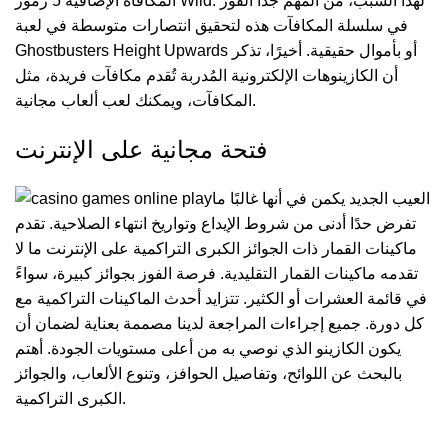
المكافأة الإضافية 5 رموز Wild. لهذا السبب، من المهم جدًا الفوز
في سلسلة المكافآت هذه لتحقيق انتصارات متوسطة في لعبة
Ghostbusters Height Upwards أو بأموال حقيقية. أخيرًا، تذكر
أن الكازينوهات الإلكترونية المُدربة تُقدم مكافآت فريدة، مثل
المكافآت، ويمكنك لعب ألعاب مجانية.
فتحة مجانية على الإنترنت
العيب الجديد يكمن في أنها غالبًا ما
تفرض حدًا أدنى من شروط الإيداع وتواريخ انتهاء الصلاحية. تقدم
ماكينات القمار ذات الجوائز الكبرى التراكمية على الإنترنت ما لا
تقدمه ماكينات القمار التقليدية. فرصة الفوز بجوائز كبيرة، سواءً
في قائمة العشرات أو الكثير. تتزايد أحدث الماكينات التراكمية مع
كل دورة. جميع إجراءات المراجعة لدينا مصممة بعناية لضمان أن
يكون الكازينو الذي نوصي به من أعلى مستويات الجودة. أهتم
بالبحث عن اللوائح، وتفاصيل الحوافز، وتنوع الألعاب، والجوائز
الكبرى التراكمية.