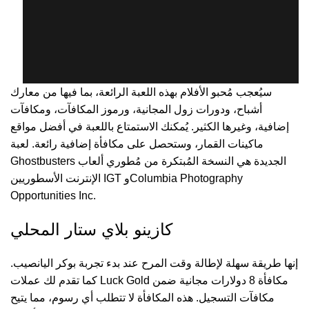
سيُعجب مُحبو الأفلام بهذه اللعبة الرائعة، بما فيها من معارك
أشباح، ودورات زول المجانية، ورموز المكافآت، ومكافآت
إضافية، وغيرها الكثير. يُمكنك الاستمتاع باللعبة في أفضل مواقع
ماكينات القمار، وستحصل على مكافأة إضافية رائعة. لعبة
Ghostbusters الجديدة هي النسخة المُبتكرة من مُطوري ألعاب
الإنترنت الأسطوريين IGT وColumbia Photography
Opportunities Inc.
كازينو بلاي ستار المحلي
إنها طريقة سهلة لإطالة وقت المرح عند بدء تجربة بوكر اليانصيب.
كما تقدم لك عملات Luck Gold مكافأة 8 دولارات مجانية ضمن
مكافآت التسجيل. هذه المكافأة لا تتطلب أي رسوم، مما يتيح